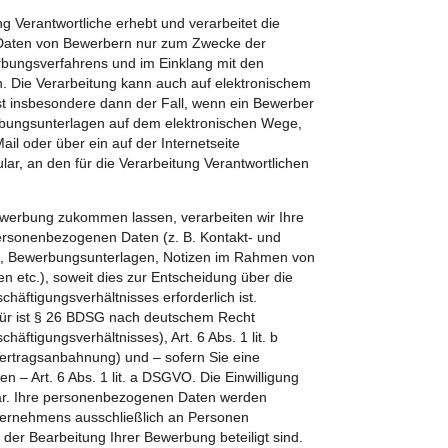
ng Verantwortliche erhebt und verarbeitet die
aten von Bewerbern nur zum Zwecke der
bungsverfahrens und im Einklang mit den
. Die Verarbeitung kann auch auf elektronischem
st insbesondere dann der Fall, wenn ein Bewerber
ungsunterlagen auf dem elektronischen Wege,
ail oder über ein auf der Internetseite
lar, an den für die Verarbeitung Verantwortlichen
werbung zukommen lassen, verarbeiten wir Ihre
rsonenbezogenen Daten (z. B. Kontakt- und
, Bewerbungsunterlagen, Notizen im Rahmen von
etc.), soweit dies zur Entscheidung über die
häftigungsverhältnisses erforderlich ist.
für ist § 26 BDSG nach deutschem Recht
äftigungsverhältnisses), Art. 6 Abs. 1 lit. b
rtragsanbahnung) und – sofern Sie eine
ben – Art. 6 Abs. 1 lit. a DSGVO. Die Einwilligung
fbar. Ihre personenbezogenen Daten werden
ternehmens ausschließlich an Personen
 der Bearbeitung Ihrer Bewerbung beteiligt sind.