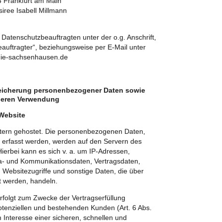
4 Frankfurt am Main
siree Isabell Millmann
 Datenschutzbeauftragten unter der o.g. Anschrift,
auftragter“, beziehungsweise per E-Mail unter
gie-sachsenhausen.de
eicherung personenbezogener Daten sowie
deren Verwendung
Website
xtern gehostet. Die personenbezogenen Daten,
e erfasst werden, werden auf den Servern des
Hierbei kann es sich v. a. um IP-Adressen,
a- und Kommunikationsdaten, Vertragsdaten,
Websitezugriffe und sonstige Daten, die über
t werden, handeln.
rfolgt zum Zwecke der Vertragserfüllung
tenziellen und bestehenden Kunden (Art. 6 Abs.
m Interesse einer sicheren, schnellen und